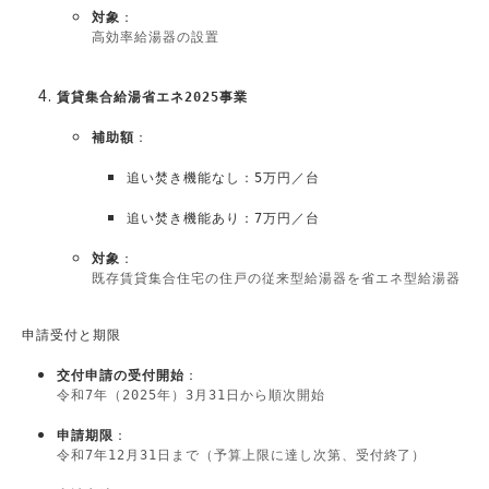
対象
：​
高効率給湯器の設置
 ​
賃貸集合給湯省エネ2025事業
補助額
：
追い焚き機能なし：5万円／台
追い焚き機能あり：7万円／台
対象
：​
既存賃貸集合住宅の住戸の従来型給湯器を省エネ型給湯器（エ
 ​
申請受付と期限
交付申請の受付開始
：​
令和7年（2025年）3月31日から順次開始
申請期限
：​
令和7年12月31日まで（予算上限に達し次第、受付終了）