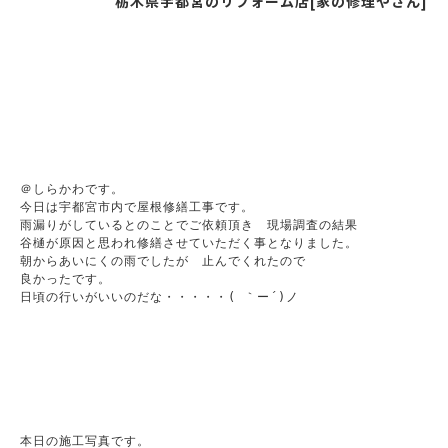
栃木県宇都宮のリフォーム店[家の修理やさん]
＠しらかわです。

今日は宇都宮市内で屋根修繕工事です。

雨漏りがしているとのことでご依頼頂き　現場調査の結果

谷樋が原因と思われ修繕させていただく事となりました。

朝からあいにくの雨でしたが　止んでくれたので

良かったです。

日頃の行いがいいのだな・・・・・( ｀ー´)ノ

本日の施工写真です。
