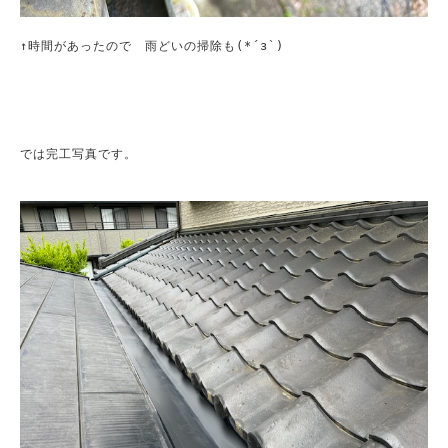
↑時間があったので　雨どいの掃除も(*´з`)

では完工写真です。
