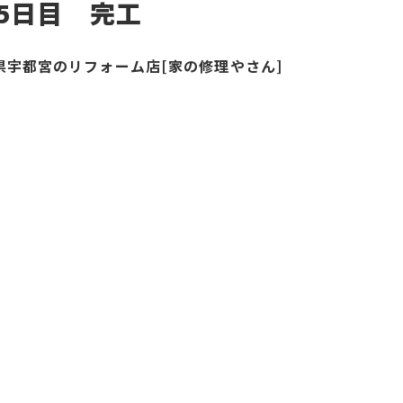
5日目 完工
県宇都宮のリフォーム店[家の修理やさん]