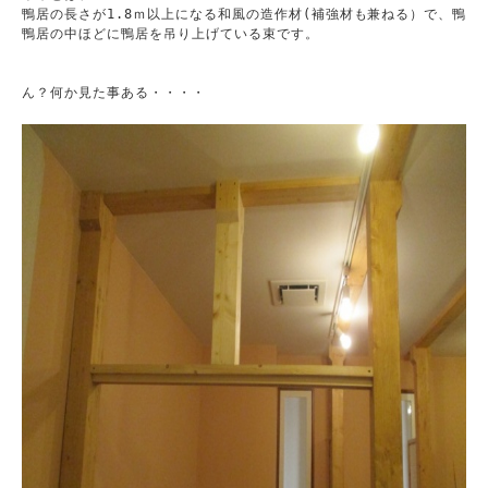
鴨居の長さが1.8ｍ以上になる和風の造作材(補強材も兼ねる）で、鴨居
鴨居の中ほどに鴨居を吊り上げている束です。
