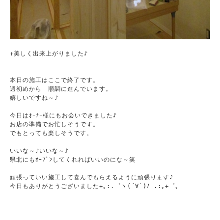
↑美しく出来上がりました♪

本日の施工はここで終了です。

週初めから　順調に進んでいます。

嬉しいですね～♪

今日はｵｰﾅｰ様にもお会いできました♪

お店の準備でお忙しそうです。

でもとっても楽しそうです。

いいな～♪いいな～♪

県北にもｵｰﾌﾟﾝしてくれればいいのにな～笑

頑張っていい施工して喜んでもらえるように頑張ります♪

今日もありがとうございました+｡:.゜ヽ(´∀`)ﾉ .:｡+゜｡ 
