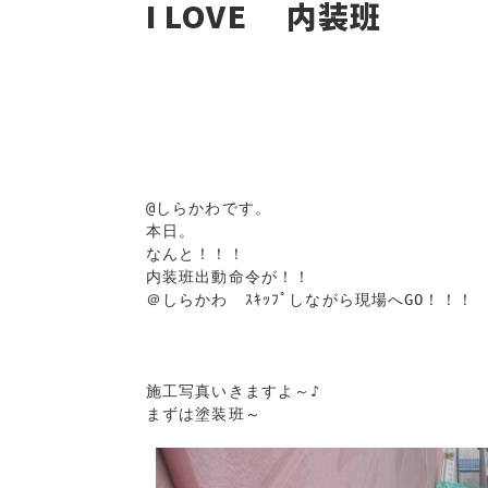
I LOVE 内装班
@しらかわです。

本日。

なんと！！！

内装班出動命令が！！

＠しらかわ　ｽｷｯﾌﾟしながら現場へGO！！！

施工写真いきますよ～♪

まずは塗装班～
