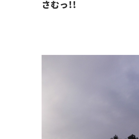
さむっ!!