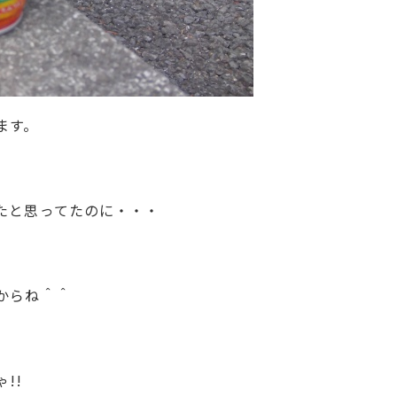
ます。
たと思ってたのに・・・
からね＾＾
!!