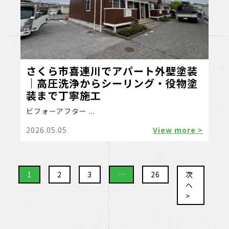
さくら市喜連川でアパート外壁塗装
｜高圧洗浄からシーリング・役物塗
装まで丁寧施工
ビフォーアフター ...
2026.05.05
View more >
1
2
3
…
26
次
へ
>