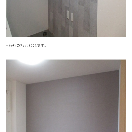
↑ｷｯﾁﾝのｱｸｾﾝﾄｸﾛｽです。
