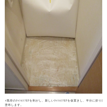
↑既存のｸｯｼｮﾝﾌﾛｱを剥がし、新しいｸｯｼｮﾝﾌﾛｱを仮置きし、半分に折り接着
塗布します。
