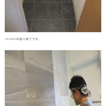
↑ｸｯｼｮﾝﾌﾛｱ貼り終了です。
