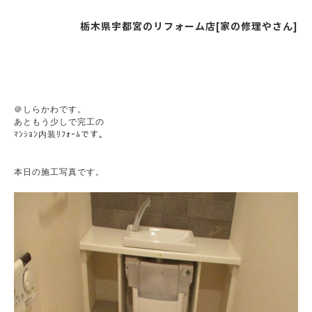
栃木県宇都宮のリフォーム店[家の修理やさん]
＠しらかわです。

あともう少しで完工の

ﾏﾝｼｮﾝ内装ﾘﾌｫｰﾑです。
