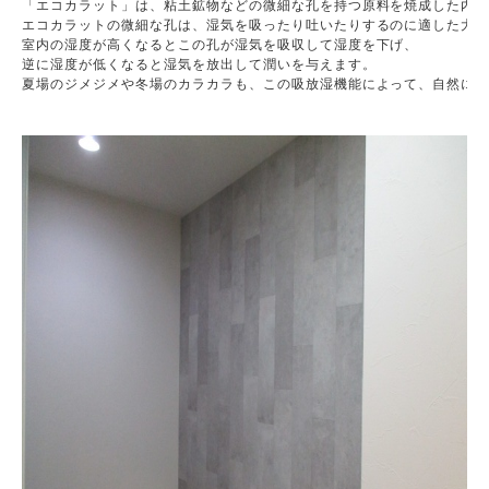
「エコカラット」は、粘土鉱物などの微細な孔を持つ原料を焼成した内装
エコカラットの微細な孔は、湿気を吸ったり吐いたりするのに適した大き
室内の湿度が高くなるとこの孔が湿気を吸収して湿度を下げ、

逆に湿度が低くなると湿気を放出して潤いを与えます。

夏場のジメジメや冬場のカラカラも、この吸放湿機能によって、自然に調