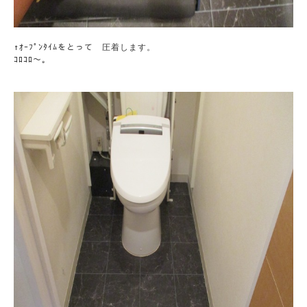
↑ｵｰﾌﾟﾝﾀｲﾑをとって　圧着します。

ｺﾛｺﾛ～。
