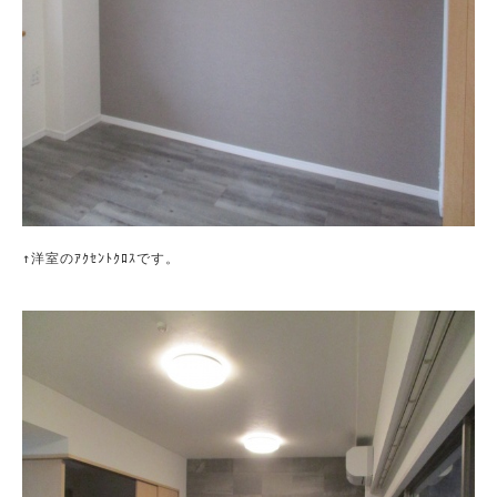
↑洋室のｱｸｾﾝﾄｸﾛｽです。
