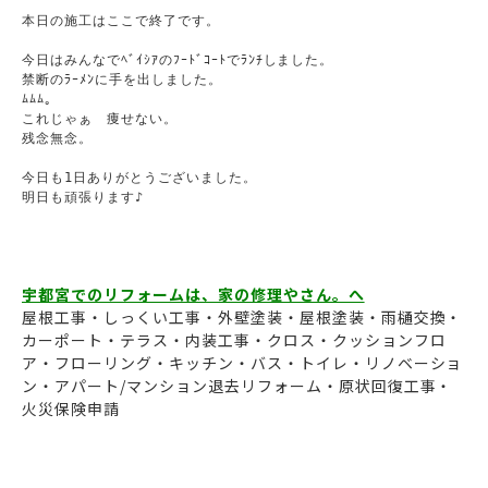
本日の施工はここで終了です。

今日はみんなでﾍﾞｲｼｱのﾌｰﾄﾞｺｰﾄでﾗﾝﾁしました。

禁断のﾗｰﾒﾝに手を出しました。

ﾑﾑﾑ。

これじゃぁ　痩せない。

残念無念。

今日も1日ありがとうございました。

明日も頑張ります♪

宇都宮でのリフォームは、家の修理やさん。へ
屋根工事・しっくい工事・外壁塗装・屋根塗装・雨樋交換・
カーポート・テラス・内装工事・クロス・クッションフロ
ア・フローリング・キッチン・バス・トイレ・リノベーショ
ン・アパート/マンション退去リフォーム・原状回復工事・
火災保険申請