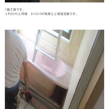
↑施工後です。

１Fのﾄｲﾚと同様　ｸｯｼｮﾝﾌﾛｱ張替えと便器交換です。
