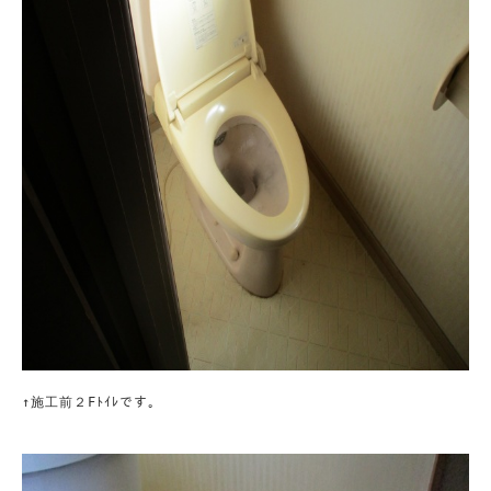
↑施工前２Fﾄｲﾚです。
