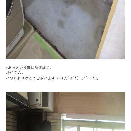
↑あっという間に解体終了。

ﾌｸﾀﾞさん。

いつもありがとうございます～♪(人´ω`*).｡*ﾟ+.*.｡ 
