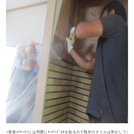
↑新規のｷｯﾁﾝには周囲にｷｯﾁﾝﾊﾟﾈﾙを貼るので既存のタイルは剥がしていき