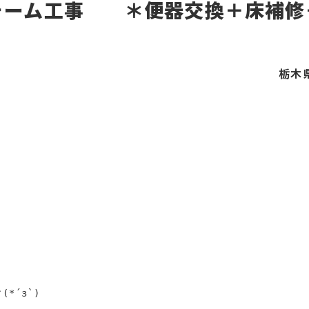
ォーム工事 ＊便器交換＋床補修
栃木
´з`)
