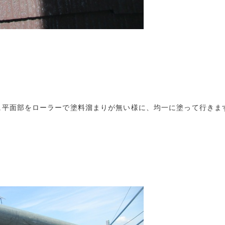
平面部をローラーで塗料溜まりが無い様に、均一に塗って行きます