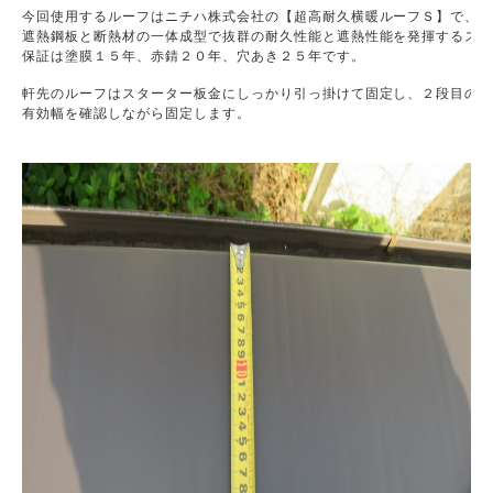
今回使用するルーフはニチハ株式会社の【超高耐久横暖ルーフＳ】で、

遮熱鋼板と断熱材の一体成型で抜群の耐久性能と遮熱性能を発揮するスタ
保証は塗膜１５年、赤錆２０年、穴あき２５年です。
軒先のルーフはスターター板金にしっかり引っ掛けて固定し、２段目のル
有効幅を確認しながら固定します。