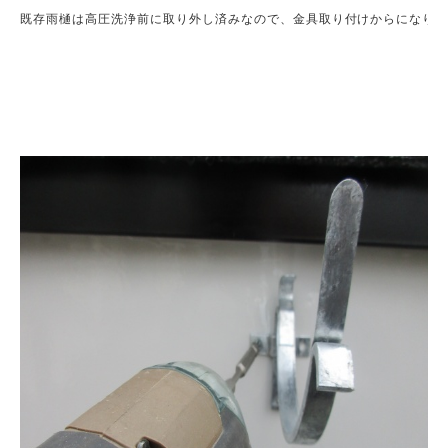
既存雨樋は高圧洗浄前に取り外し済みなので、金具取り付けからになりま