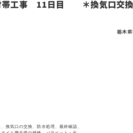
付帯工事 11日目 ＊換気口交
栃木県
、換気口の交換、防水処理、最終確認、

タイル撤去後の補修、パラペット・出
