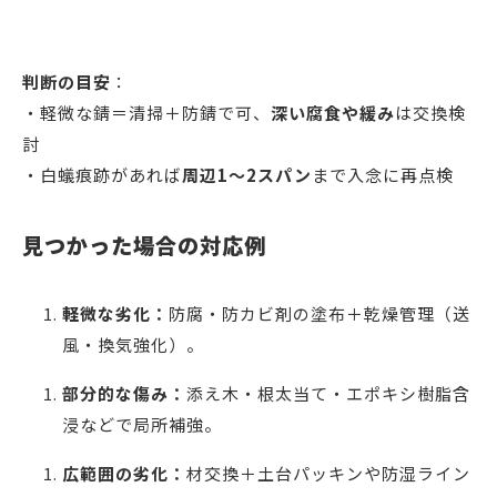
判断の目安
：
・軽微な錆＝清掃＋防錆で可、
深い腐食や緩み
は交換検
討
・白蟻痕跡があれば
周辺1〜2スパン
まで入念に再点検
見つかった場合の対応例
軽微な劣化：
防腐・防カビ剤の塗布＋乾燥管理（送
風・換気強化）。
部分的な傷み：
添え木・根太当て・エポキシ樹脂含
浸などで局所補強。
広範囲の劣化：
材交換＋土台パッキンや防湿ライン