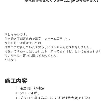
栃木県宇都宮のリフォーム店[家の修理やさん】
＠しらかわです。

引き続き宇都宮市内で浴室リフォーム工事です。

今日も日中は暖かでしたね。

作業中に散歩していた可愛らしいワンちゃんと挨拶をしました。

可愛いですね～と話しかけたら「知ってますけど」という顔をされました
ワンちゃんも言われ慣れてるのですね。

やるな！

施工内容
浴室開口部補強
クロス剥がし
ブッロク運び込み（←これが1番大変でした）