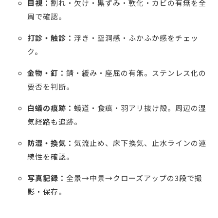
目視：
割れ・欠け・黒ずみ・軟化・カビの有無を全
周で確認。
打診・触診：
浮き・空洞感・ふかふか感をチェッ
ク。
金物・釘：
錆・緩み・座屈の有無。ステンレス化の
要否を判断。
白蟻の痕跡：
蟻道・食痕・羽アリ抜け殻。周辺の湿
気経路も追跡。
防湿・換気：
気流止め、床下換気、止水ラインの連
続性を確認。
写真記録：
全景→中景→クローズアップの3段で撮
影・保存。