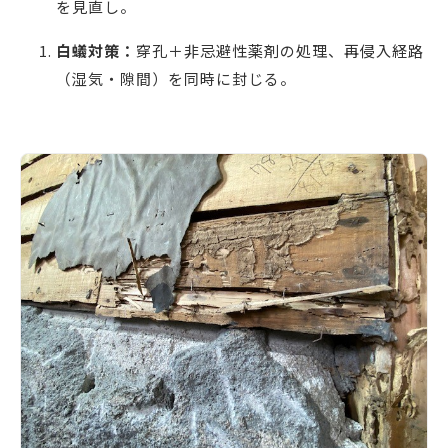
を見直し。
白蟻対策：
穿孔＋非忌避性薬剤の処理、再侵入経路
（湿気・隙間）を同時に封じる。