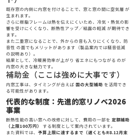
既存窓の内側に内窓を付けることで、窓と窓の間に空気層 が
生まれます。
さらに樹脂フレームは熱を伝えにくいため、冷気・熱気の影
響を受けにくくなり、断熱性アップ／結露の軽減 が期待でき
ます。
また二重窓になることで、外からの音も入りにくくなり、防
音性 の面でもメリットがあります（製品案内では騒音低減
の説明あり）。
結果として、冷暖房効率が上がり 省エネにもつながる のが
内窓の大きな魅力です。
補助金（ここは強めに大事です）
内窓工事は、タイミングが合えば
国の大型補助
を活用でき
る可能性があります。
代表的な制度：先進的窓リノベ2026
事業
断熱性能の高い窓への改修に対して、費用の一部を
定額補助
（上限100万円）
する制度として案内されています。
また資料では、
予算上限に達するまで（遅くともR8.12月末