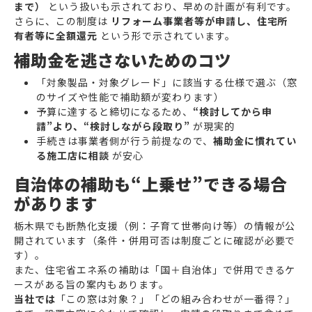
まで）
という扱いも示されており、早めの計画が有利です。
さらに、この制度は
リフォーム事業者等が申請し、住宅所
有者等に全額還元
という形で示されています。
補助金を逃さないためのコツ
「対象製品・対象グレード」に該当する仕様で選ぶ（窓
のサイズや性能で補助額が変わります）
予算に達すると締切になるため、
“検討してから申
請”より、“検討しながら段取り”
が現実的
手続きは事業者側が行う前提なので、
補助金に慣れてい
る施工店に相談
が安心
自治体の補助も“上乗せ”できる場合
があります
栃木県でも断熱化支援（例：子育て世帯向け等）の情報が公
開されています（条件・併用可否は制度ごとに確認が必要で
す）。
また、住宅省エネ系の補助は「国＋自治体」で併用できるケ
ースがある旨の案内もあります。
当社では
「この窓は対象？」「どの組み合わせが一番得？」