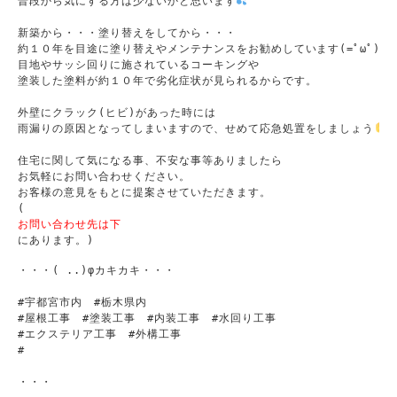
普段から気にする方は少ないかと思います
新築から・・・塗り替えをしてから・・・

約１０年を目途に塗り替えやメンテナンスをお勧めしています(=ﾟωﾟ)ﾉ

目地やサッシ回りに施されているコーキングや

塗装した塗料が約１０年で劣化症状が見られるからです。

外壁にクラック(ヒビ)があった時には

雨漏りの原因となってしまいますので、せめて応急処置をしましょう
住宅に関して気になる事、不安な事等ありましたら

お気軽にお問い合わせください。

お客様の意見をもとに提案させていただきます。

(
お問い合わせ先は下
・・・( ..)φカキカキ・・・

#宇都宮市内　#栃木県内

#屋根工事　#塗装工事　#内装工事　#水回り工事

#エクステリア工事　#外構工事

#

・・・
