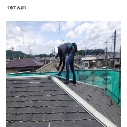
｟施工内容｠
