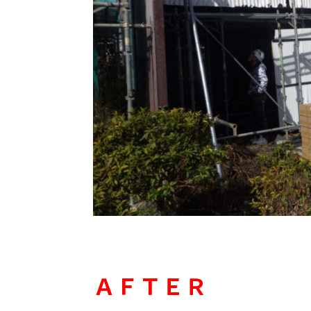
ＡＦＴＥＲ