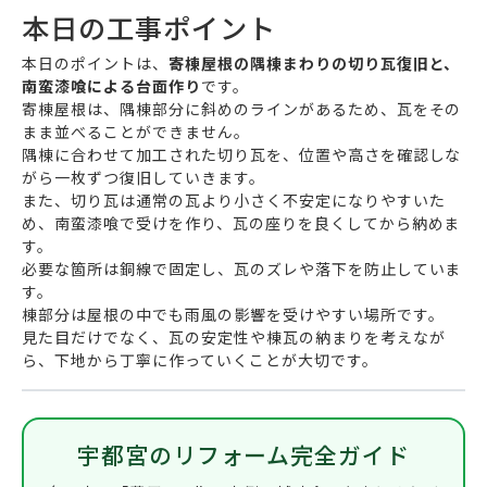
本日の工事ポイント
本日のポイントは、
寄棟屋根の隅棟まわりの切り瓦復旧と、
南蛮漆喰による台面作り
です。
寄棟屋根は、隅棟部分に斜めのラインがあるため、瓦をその
まま並べることができません。
隅棟に合わせて加工された切り瓦を、位置や高さを確認しな
がら一枚ずつ復旧していきます。
また、切り瓦は通常の瓦より小さく不安定になりやすいた
め、南蛮漆喰で受けを作り、瓦の座りを良くしてから納めま
す。
必要な箇所は銅線で固定し、瓦のズレや落下を防止していま
す。
棟部分は屋根の中でも雨風の影響を受けやすい場所です。
見た目だけでなく、瓦の安定性や棟瓦の納まりを考えなが
ら、下地から丁寧に作っていくことが大切です。
宇都宮のリフォーム完全ガイド