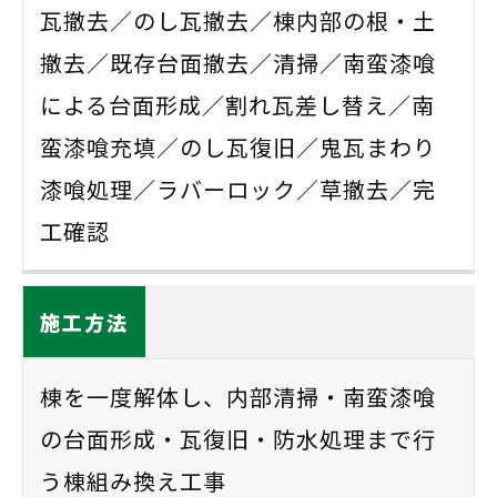
瓦撤去／のし瓦撤去／棟内部の根・土
撤去／既存台面撤去／清掃／南蛮漆喰
による台面形成／割れ瓦差し替え／南
蛮漆喰充填／のし瓦復旧／鬼瓦まわり
漆喰処理／ラバーロック／草撤去／完
工確認
施工方法
棟を一度解体し、内部清掃・南蛮漆喰
の台面形成・瓦復旧・防水処理まで行
う棟組み換え工事